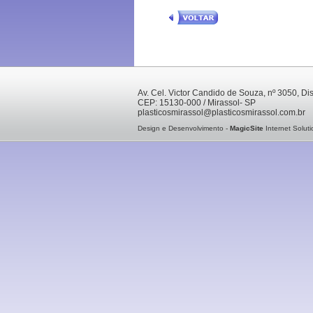
Av. Cel. Victor Candido de Souza, nº 3050, Dist
CEP: 15130-000 / Mirassol- SP
plasticosmirassol@plasticosmirassol.com.br
Design e Desenvolvimento -
MagicSite
Internet Soluti