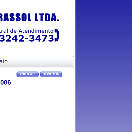
ato
0006